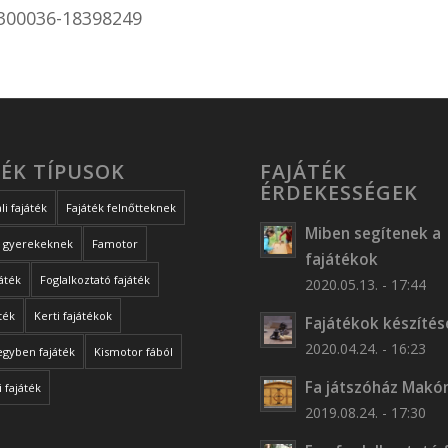
300036-18398249
TÉK TÍPUSOK
FAJÁTÉK
ÉRDEKESSÉGEK
li fajáték
Fajáték felnőtteknek
Miben segítenek a
k gyerekeknek
Famotor
fajátékok
játék
Foglalkoztató fajáték
2020.05.13. - 17:44
ték
Kerti fajátékok
Fajátékok készítés
2020.04.24. - 16:23
egyben fajáték
Kismotor fából
Fa játszóház Makó
 fajáték
2019.08.24. - 17:30