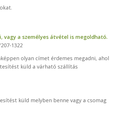
okat.
i, vagy a személyes átvétel is megoldható.
0/207-1322
denképpen olyan címet érdemes megadni, ahol
esítést küld a várható szállítás
rtesítést küld melyben benne vagy a csomag