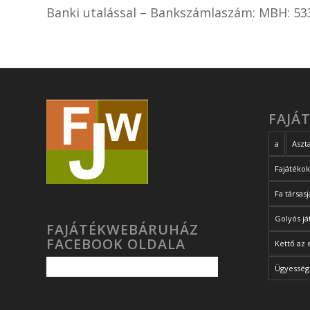
Banki utalással – Bankszámlaszám: MBH:
53
FAJÁ
a
Aszta
Fajátéko
Fa társas
Golyós já
FAJÁTÉKWEBÁRUHÁZ
FACEBOOK OLDALA
Kettő az 
Ügyességi