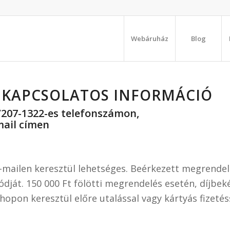
Webáruház
Blog
L KAPCSOLATOS INFORMÁCIÓ
/207-1322-es telefonszámon,
mail címen
ilen keresztül lehetséges. Beérkezett megrendelé
módját. 150 000 Ft fölötti megrendelés esetén, díjbek
pon keresztül előre utalással vagy kártyás fizetés