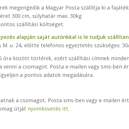
ek megengedik a Magyar Posta szállítja ki a fajáték
ret 300 cm, súlyhatár max. 30kg
tos szállítási költséget.
és alapján saját autónkkal is le tudjuk szállítan
 M. u. 24, előtte telefonos egyeztetés szükséges: 3
6 óra között történik, ezért szállítási címnek min
a venni a csomagot. Posta e-mailen vagy sms-ben ért
figyeljen a pontos adatok megadására.
álatnak a csomagot, Posta sms-ben vagy e-mailen é
somag útját
nyomkövetés itt.