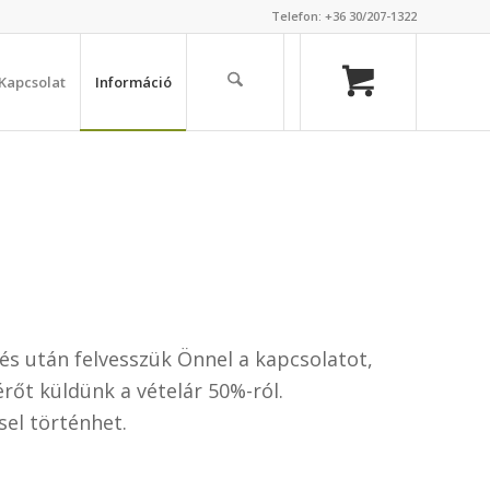
Telefon: +36 30/207-1322
Kapcsolat
Információ
s után felvesszük Önnel a kapcsolatot,
érőt küldünk a vételár 50%-ról.
sel történhet.