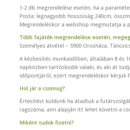
1-2 db megrendelése esetén, ha a paraméter
Posta: legnagyobb hosszúság 240cm, összmé
Megrendeléskor a webshop megmutatja a pon
Több fajáték megrendelése esetén, megegyez
Személyes átvétel – 5900 Orosháza, Táncsics
A kézbesítés munkaidőben, általában 8 és 1
napközben tartózkodik valaki, és aki át tudj
időpontjáról, ezért megrendeléskor kérjük 
Hol jár a csomag?
Értesítést küldünk ha átadtuk a futárszolg
ragszáma, ami alapján itt lehet követni a c
Miként tudok fizetni?