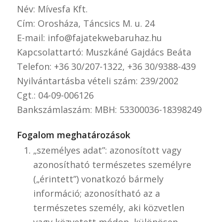
Név: Mívesfa Kft.
Cím: Orosháza, Táncsics M. u. 24
E-mail: info@fajatekwebaruhaz.hu
Kapcsolattartó: Muszkáné Gajdács Beáta
Telefon: +36 30/207-1322, +36 30/9388-439
Nyilvántartásba vételi szám: 239/2002
Cgt.: 04-09-006126
Bankszámlaszám: MBH: 53300036-18398249
Fogalom meghatározások
„személyes adat”: azonosított vagy
azonosítható természetes személyre
(„érintett”) vonatkozó bármely
információ; azonosítható az a
természetes személy, aki közvetlen