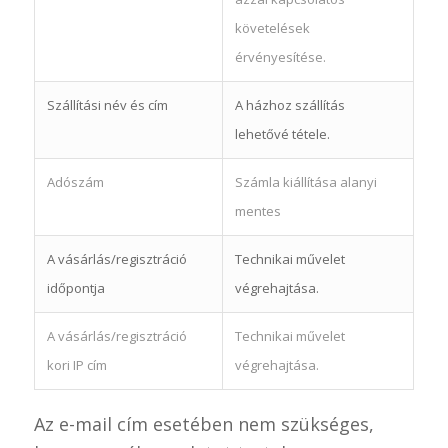
követelések
érvényesítése.
Szállítási név és cím
A házhoz szállítás
lehetővé tétele.
Adószám
Számla kiállítása alanyi
mentes
A vásárlás/regisztráció
Technikai művelet
időpontja
végrehajtása.
A vásárlás/regisztráció
Technikai művelet
kori IP cím
végrehajtása.
Az e-mail cím esetében nem szükséges,