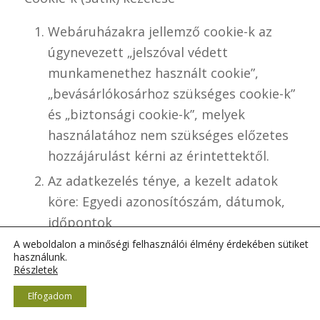
Webáruházakra jellemző cookie-k az
úgynevezett „jelszóval védett
munkamenethez használt cookie”,
„bevásárlókosárhoz szükséges cookie-k”
és „biztonsági cookie-k”, melyek
használatához nem szükséges előzetes
hozzájárulást kérni az érintettektől.
Az adatkezelés ténye, a kezelt adatok
köre: Egyedi azonosítószám, dátumok,
időpontok
A weboldalon a minőségi felhasználói élmény érdekében sütiket
Az érintettek köre: A weboldalt látogató
használunk.
valamennyi érintett.
Részletek
Az adatkezelés célja: A felhasználók
Elfogadom
azonosítása, a „bevásárlókosár”