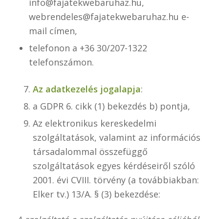
info@fajatekwebaruhaz.hu,
webrendeles@fajatekwebaruhaz.hu e-
mail címen,
telefonon a +36 30/207-1322
telefonszámon.
Az adatkezelés jogalapja
:
a GDPR 6. cikk (1) bekezdés b) pontja,
Az elektronikus kereskedelmi
szolgáltatások, valamint az információs
társadalommal összefüggő
szolgáltatások egyes kérdéseiről szóló
2001. évi CVIII. törvény (a továbbiakban:
Elker tv.) 13/A. § (3) bekezdése: