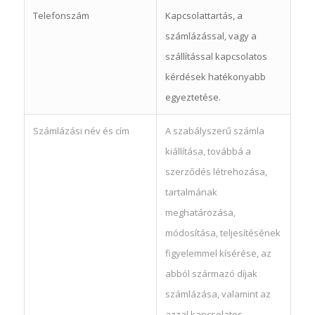
Telefonszám
Kapcsolattartás, a
számlázással, vagy a
szállítással kapcsolatos
kérdések hatékonyabb
egyeztetése.
Számlázási név és cím
A szabályszerű számla
kiállítása, továbbá a
szerződés létrehozása,
tartalmának
meghatározása,
módosítása, teljesítésének
figyelemmel kísérése, az
abból származó díjak
számlázása, valamint az
azzal kapcsolatos