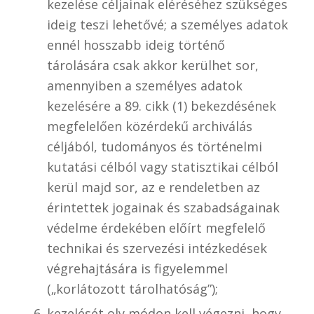
kezelése céljainak eléréséhez szükséges
ideig teszi lehetővé; a személyes adatok
ennél hosszabb ideig történő
tárolására csak akkor kerülhet sor,
amennyiben a személyes adatok
kezelésére a 89. cikk (1) bekezdésének
megfelelően közérdekű archiválás
céljából, tudományos és történelmi
kutatási célból vagy statisztikai célból
kerül majd sor, az e rendeletben az
érintettek jogainak és szabadságainak
védelme érdekében előírt megfelelő
technikai és szervezési intézkedések
végrehajtására is figyelemmel
(„korlátozott tárolhatóság”);
kezelését oly módon kell végezni, hogy